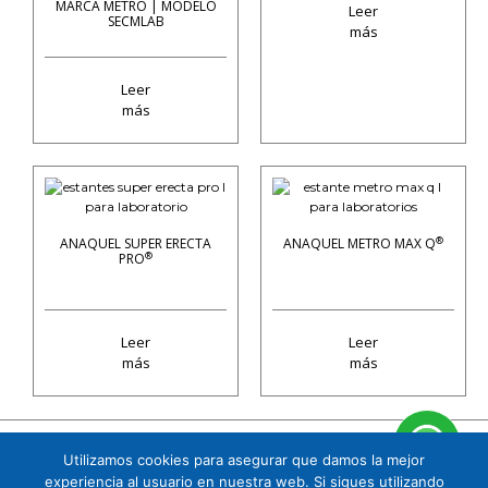
MARCA METRO | MODELO
Leer
SECMLAB
más
Leer
más
®
ANAQUEL SUPER ERECTA
ANAQUEL METRO MAX Q
®
PRO
Leer
Leer
más
más
Utilizamos cookies para asegurar que damos la mejor
Cuauhtémoc 158 B1 Col. Tizapán San Ángel, CP. 01090, Álvaro Obregón, Ciudad de
experiencia al usuario en nuestra web. Si sigues utilizando