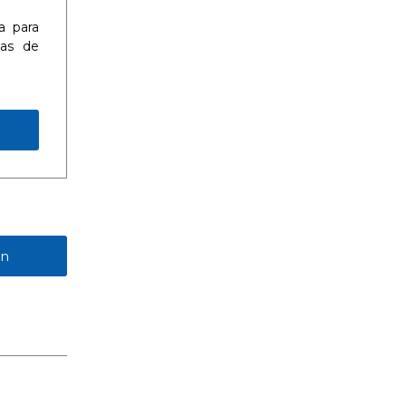
a para
eas de
ón