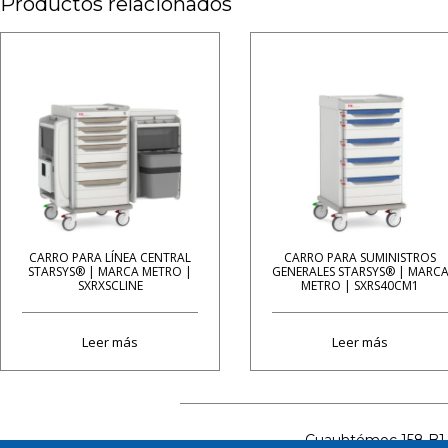
Productos relacionados
CARRO PARA LÍNEA CENTRAL
CARRO PARA SUMINISTROS
STARSYS® | MARCA METRO |
GENERALES STARSYS® | MARC
SXRXSCLINE
METRO | SXRS40CM1
Leer más
Leer más
Cuauhtémoc 158 B1 C