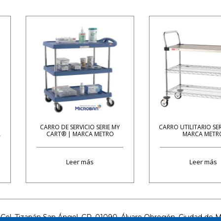
CARRO DE SERVICIO SERIE MY
CARRO UTILITARIO SE
A
CART® | MARCA METRO
MARCA METR
Leer más
Leer más
ol. Tizapán San Ángel, CP. 01090, Álvaro Obregón, Ciudad de Méx