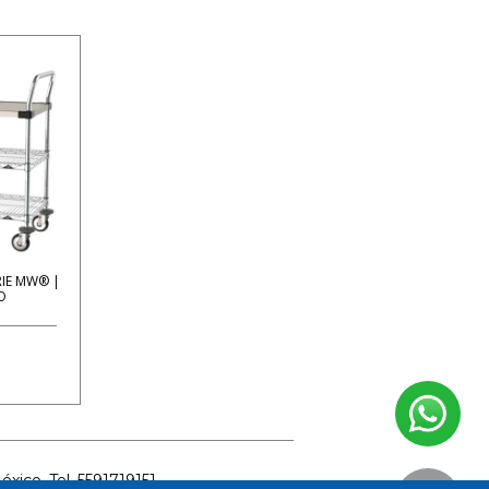
RIE MW® |
O
ico. Tel. 5591719151