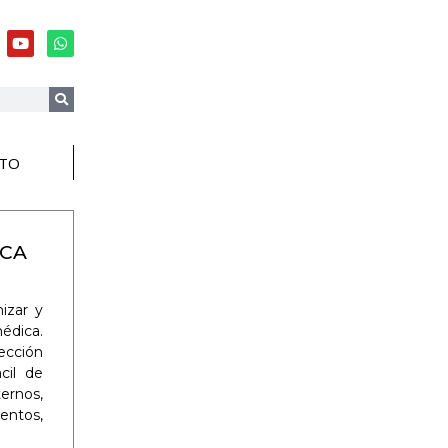
TO
RCA
izar y
dica.
ección
cil de
ernos,
entos,