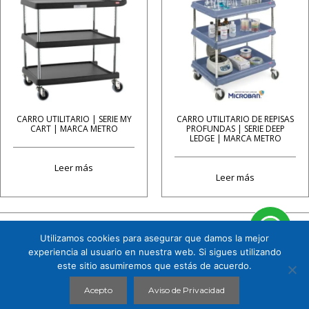
CARRO UTILITARIO | SERIE MY
CARRO UTILITARIO DE REPISAS
CART | MARCA METRO
PROFUNDAS | SERIE DEEP
LEDGE | MARCA METRO
Leer más
Leer más
Utilizamos cookies para asegurar que damos la mejor
Cuauhtémoc 158 B1 Col. Tizapán San Ángel, CP. 01090, Álvaro Obregón, Ciudad de
experiencia al usuario en nuestra web. Si sigues utilizando
México. Tel. 5591719151
este sitio asumiremos que estás de acuerdo.
CHROMOPHARMA © 2026 |
AVISO DE PRIVACIDAD
Acepto
Aviso de Privacidad