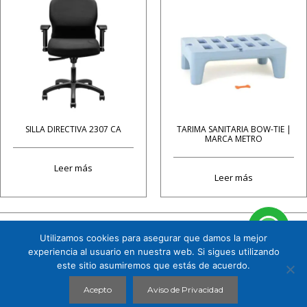
SILLA DIRECTIVA 2307 CA
TARIMA SANITARIA BOW-TIE |
MARCA METRO
Leer más
Leer más
Utilizamos cookies para asegurar que damos la mejor
Cuauhtémoc 158 B1 Col. Tizapán San Ángel, CP. 01090, Álvaro Obregón, Ciudad de
experiencia al usuario en nuestra web. Si sigues utilizando
México. Tel. 5591719151
este sitio asumiremos que estás de acuerdo.
CHROMOPHARMA © 2026 |
AVISO DE PRIVACIDAD
Acepto
Aviso de Privacidad