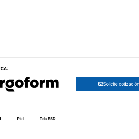
CA:
Solicite cotizació
l
Piel
Tela ESD