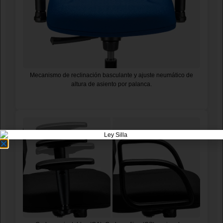
Mecanismo de reclinación basculante y ajuste neumático de
altura de asiento por palanca.