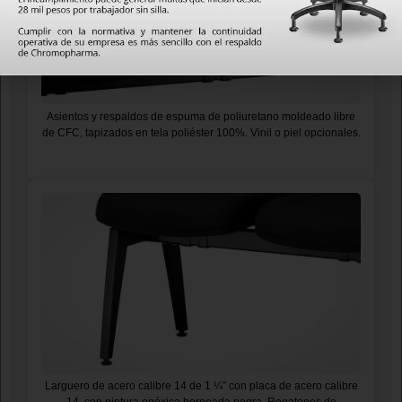
Asientos y respaldos de espuma de poliuretano moldeado libre
de CFC, tapizados en tela poliéster 100%. Vinil o piel opcionales.
Larguero de acero calibre 14 de 1 ¼” con placa de acero calibre