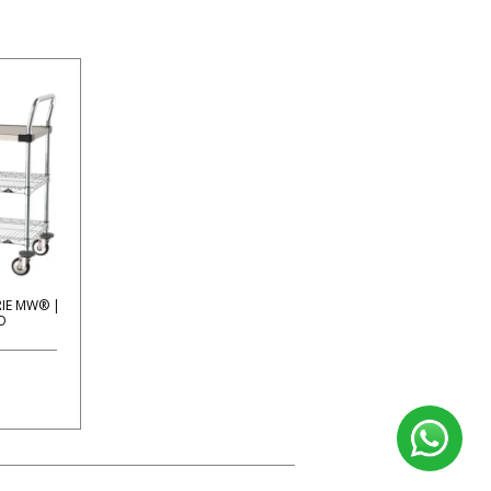
RIE MW® |
O