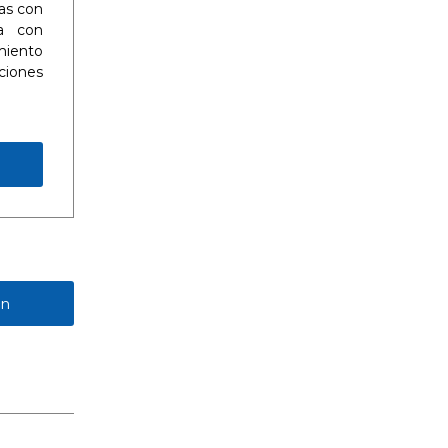
sas con
pa con
miento
ciones
ón