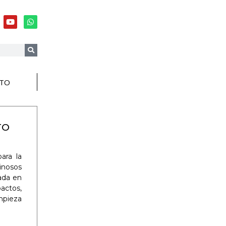
TO
TO
ara la
minosos
cada en
actos,
impieza