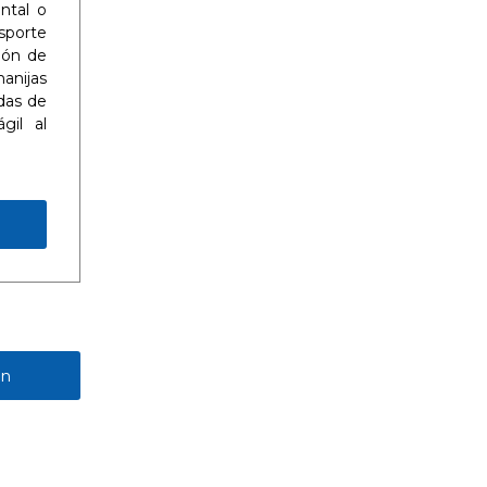
ntal o
nsporte
ión de
anijas
das de
gil al
ón