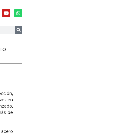
TO
cción,
sos en
nzado,
más de
 acero