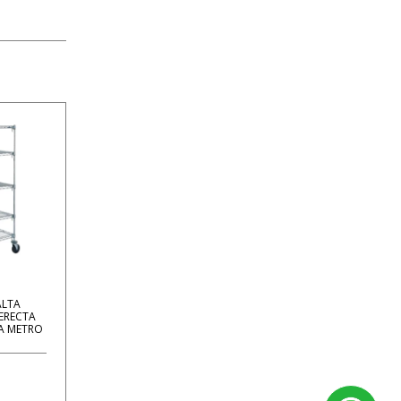
ALTA
 ERECTA
A METRO