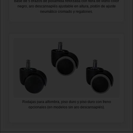
Base de 5 brazos de poliamida reforzada con fibra de vidrio color
negro, aro descansapiés ajustable en altura, pistón de ajuste
neumático cromado y regatones.
Rodajas para alfombra, piso duro y piso duro con freno
opcionales (en modelos sin aro descansapiés).