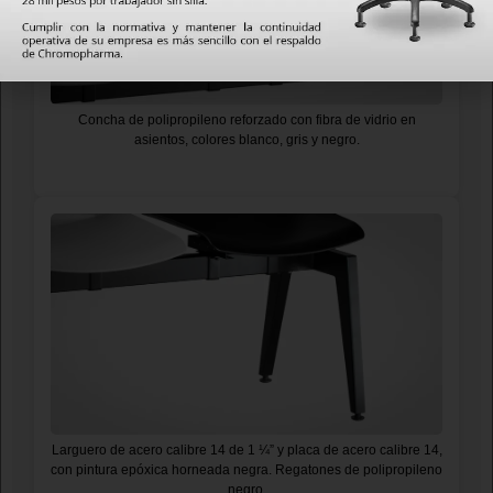
Concha de polipropileno reforzado con fibra de vidrio en
asientos, colores blanco, gris y negro.
Larguero de acero calibre 14 de 1 ¼” y placa de acero calibre 14,
con pintura epóxica horneada negra. Regatones de polipropileno
negro.