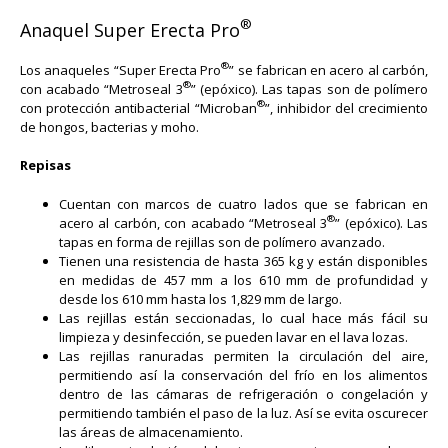
®
Anaquel Super Erecta Pro
®
Los anaqueles “Super Erecta Pro
” se fabrican en acero al carbón,
®
con acabado “Metroseal 3
” (epóxico). Las tapas son de polímero
®
con protección antibacterial “Microban
”, inhibidor del crecimiento
de hongos, bacterias y moho.
Repisas
Cuentan con marcos de cuatro lados que se fabrican en
®
acero al carbón, con acabado “Metroseal 3
” (epóxico). Las
tapas en forma de rejillas son de polímero avanzado.
Tienen una resistencia de hasta 365 kg y están disponibles
en medidas de 457 mm a los 610 mm de profundidad y
desde los 610 mm hasta los 1,829 mm de largo.
Las rejillas están seccionadas, lo cual hace más fácil su
limpieza y desinfección, se pueden lavar en el lava lozas.
Las rejillas ranuradas permiten la circulación del aire,
permitiendo así la conservación del frío en los alimentos
dentro de las cámaras de refrigeración o congelación y
permitiendo también el paso de la luz. Así se evita oscurecer
las áreas de almacenamiento.