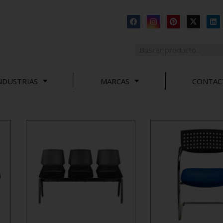
NDUSTRIAS
MARCAS
CONTAC