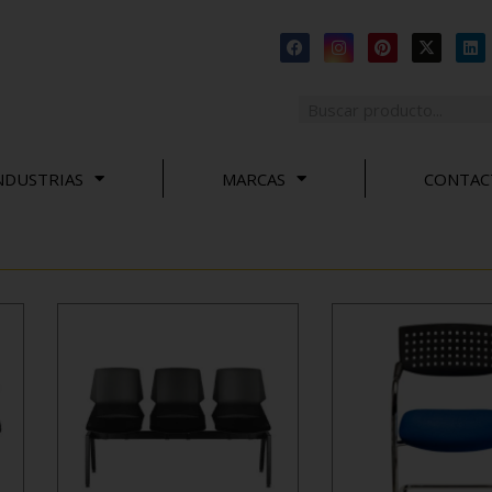
NDUSTRIAS
MARCAS
CONTAC