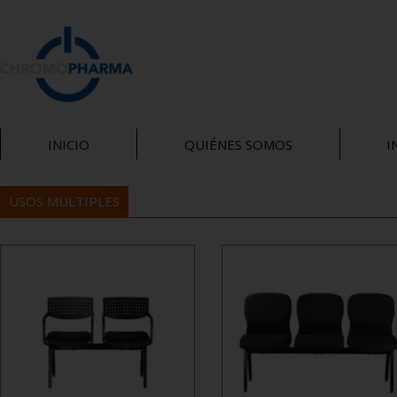
INICIO
QUIÉNES SOMOS
I
USOS MULTIPLES