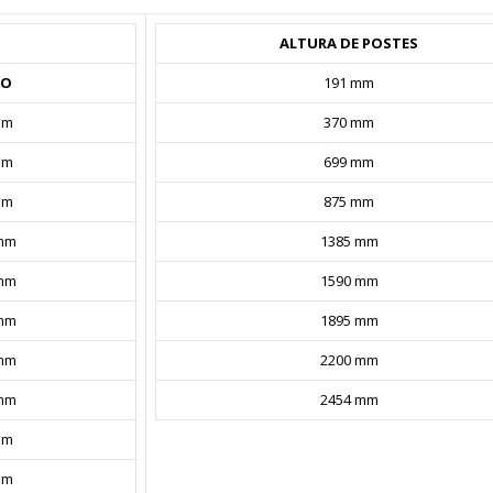
ALTURA DE POSTES
GO
191 mm
mm
370 mm
mm
699 mm
mm
875 mm
mm
1385 mm
mm
1590 mm
mm
1895 mm
mm
2200 mm
mm
2454 mm
mm
mm