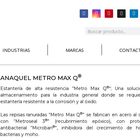
INDUSTRIAS
MARCAS
CONTAC
®
ANAQUEL METRO MAX Q
®
Estantería de alta resistencia “Metro Max Q
“; Una soluc
almacenamiento para la industria general donde se requi
estantería resistente a la corrosión y al óxido.
®
Las repisas ranuradas “Metro Max Q
” se fabrican en acero al
®
con “Metroseal 3
” (recubrimiento epóxico), con prot
®
antibacterial “Microban
”, inhibidora del crecimiento de h
bacterias y moho.