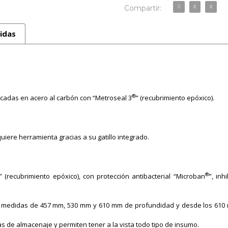
Compartir:
idas
®
icadas en acero al carbón con “Metroseal 3
” (recubrimiento epóxico).
uiere herramienta gracias a su gatillo integrado.
®
” (recubrimiento epóxico), con protección antibacterial “Microban
”, inh
en medidas de 457 mm, 530 mm y 610 mm de profundidad y desde los 610
as de almacenaje y permiten tener a la vista todo tipo de insumo.