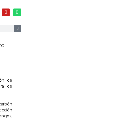
TO
ión de
era de
 carbón
ección
ongos,