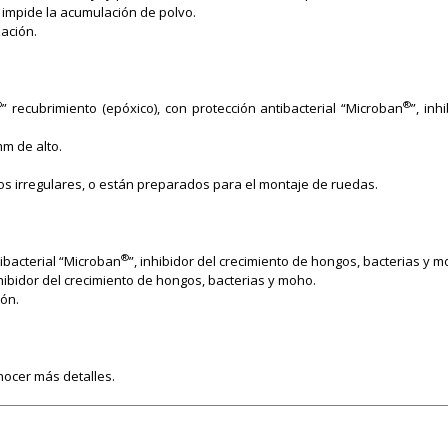
e impide la acumulación de polvo.
zación.
®
®
” recubrimiento (epóxico), con protección antibacterial “Microban
”, inh
m de alto.
os irregulares, o están preparados para el montaje de ruedas.
®
tibacterial “Microban
”, inhibidor del crecimiento de hongos, bacterias y m
nhibidor del crecimiento de hongos, bacterias y moho.
ión.
nocer más detalles.