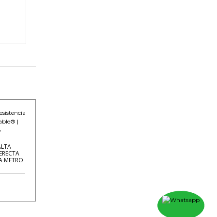
ALTA
 ERECTA
A METRO