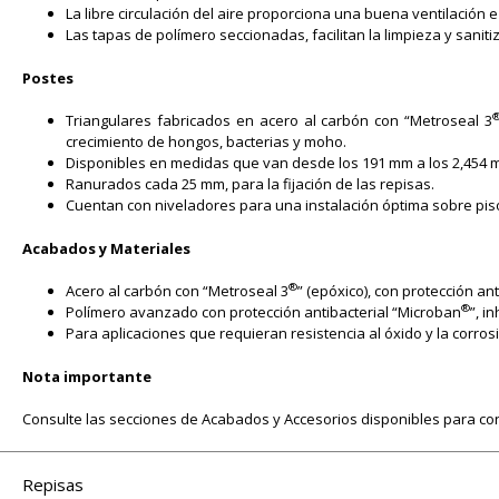
La libre circulación del aire proporciona una buena ventilación 
Las tapas de polímero seccionadas, facilitan la limpieza y saniti
Postes
Triangulares fabricados en acero al carbón con “Metroseal 3
crecimiento de hongos, bacterias y moho.
Disponibles en medidas que van desde los 191 mm a los 2,454 m
Ranurados cada 25 mm, para la fijación de las repisas.
Cuentan con niveladores para una instalación óptima sobre pis
Acabados y Materiales
®
Acero al carbón con “Metroseal 3
” (epóxico), con protección an
®
Polímero avanzado con protección antibacterial “Microban
”, i
Para aplicaciones que requieran resistencia al óxido y la corros
Nota importante
Consulte las secciones de Acabados y Accesorios disponibles para co
Repisas