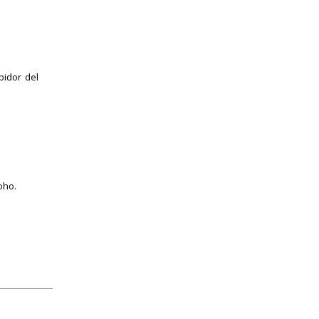
ibidor del
oho.