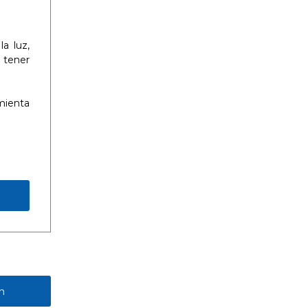
a luz,
 tener
mienta
n