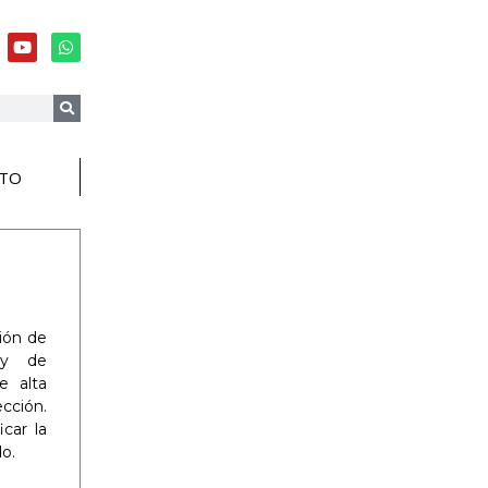
TO
ción de
s y de
e alta
ección.
car la
do.