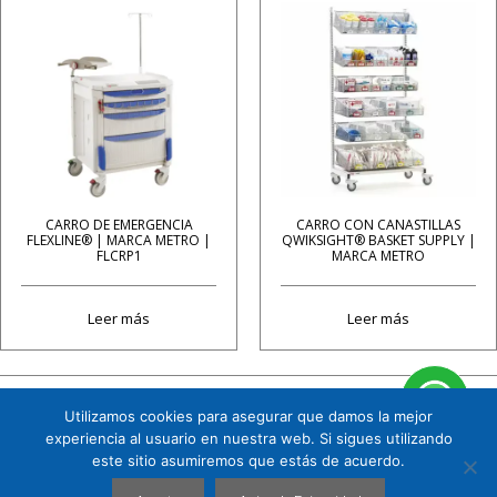
CARRO DE EMERGENCIA
CARRO CON CANASTILLAS
FLEXLINE® | MARCA METRO |
QWIKSIGHT® BASKET SUPPLY |
FLCRP1
MARCA METRO
Leer más
Leer más
Utilizamos cookies para asegurar que damos la mejor
Cuauhtémoc 158 B1 Col. Tizapán San Ángel, CP. 01090, Álvaro Obregón, Ciudad de
experiencia al usuario en nuestra web. Si sigues utilizando
México. Tel. 5591719151
este sitio asumiremos que estás de acuerdo.
CHROMOPHARMA © 2026 |
AVISO DE PRIVACIDAD