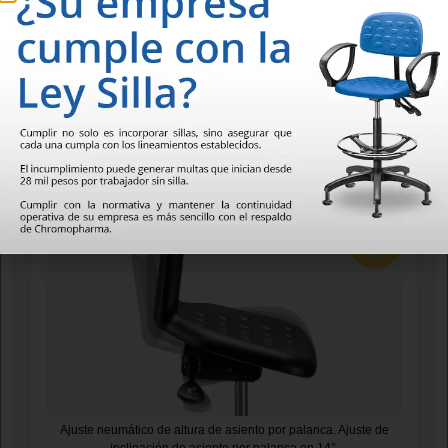
Asiento de poliuretano rígido tipo piel integral ESD.
Ajuste neumático de altura de asiento por palanca. Ajuste de