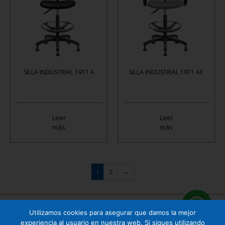
SILLA INDUSTRIAL 1911 A
SILLA INDUSTRIAL 1911 AC
Leer
Leer
más
más
1
2
→
Utilizamos cookies para asegurar que damos la mejor
Cuauhtémoc 158 B1 Col. Tizapán San Ángel, CP. 01090, Álvaro Obregón, Ciudad de
experiencia al usuario en nuestra web. Si sigues utilizando