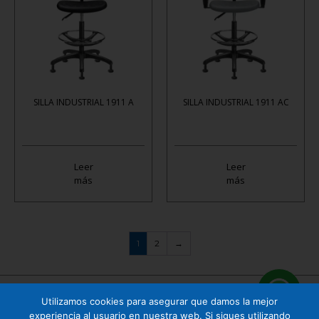
SILLA INDUSTRIAL 1911 A
SILLA INDUSTRIAL 1911 AC
Leer
Leer
más
más
1
2
→
Utilizamos cookies para asegurar que damos la mejor
Cuauhtémoc 158 B1 Col. Tizapán San Ángel, CP. 01090, Álvaro Obregón, Ciudad de
experiencia al usuario en nuestra web. Si sigues utilizando