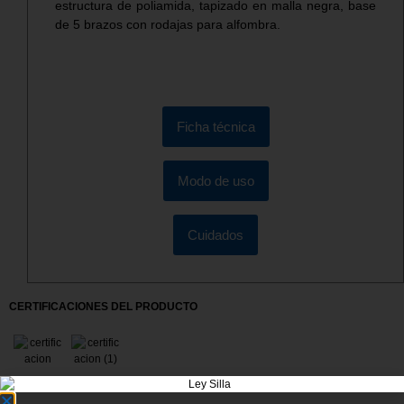
estructura de poliamida, tapizado en malla negra, base
de 5 brazos con rodajas para alfombra.
Ficha técnica
Modo de uso
Cuidados
CERTIFICACIONES DEL PRODUCTO