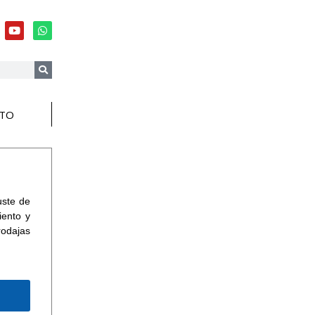
TO
uste de
iento y
rodajas