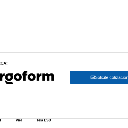
CA:
Solicite cotizació
l
Piel
Tela ESD