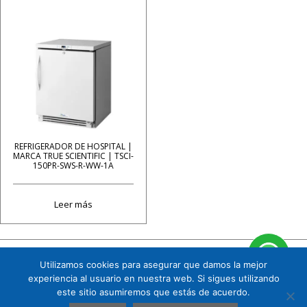
REFRIGERADOR DE HOSPITAL |
MARCA TRUE SCIENTIFIC | TSCI-
150PR-SWS-R-WW-1A
Leer más
Utilizamos cookies para asegurar que damos la mejor
Cuauhtémoc 158 B1 Col. Tizapán San Ángel, CP. 01090, Álvaro Obregón, Ciudad de
experiencia al usuario en nuestra web. Si sigues utilizando
México. Tel. 5591719151
este sitio asumiremos que estás de acuerdo.