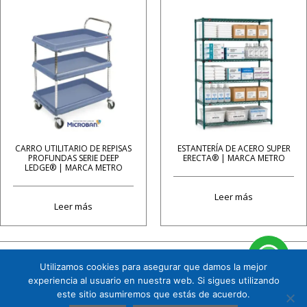
CARRO UTILITARIO DE REPISAS
ESTANTERÍA DE ACERO SUPER
PROFUNDAS SERIE DEEP
ERECTA® | MARCA METRO
LEDGE® | MARCA METRO
Leer más
Leer más
Utilizamos cookies para asegurar que damos la mejor
Cuauhtémoc 158 B1 Col. Tizapán San Ángel, CP. 01090, Álvaro Obregón, Ciudad de
experiencia al usuario en nuestra web. Si sigues utilizando
México. Tel. 5591719151
este sitio asumiremos que estás de acuerdo.