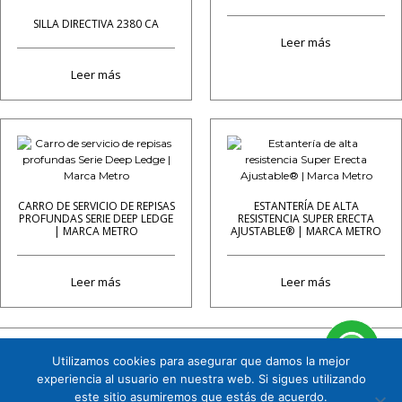
SILLA DIRECTIVA 2380 CA
Leer más
Leer más
CARRO DE SERVICIO DE REPISAS
ESTANTERÍA DE ALTA
PROFUNDAS SERIE DEEP LEDGE
RESISTENCIA SUPER ERECTA
| MARCA METRO
AJUSTABLE® | MARCA METRO
Leer más
Leer más
Utilizamos cookies para asegurar que damos la mejor
Cuauhtémoc 158 B1 Col. Tizapán San Ángel, CP. 01090, Álvaro Obregón, Ciudad de
experiencia al usuario en nuestra web. Si sigues utilizando
México. Tel. 5591719151
este sitio asumiremos que estás de acuerdo.