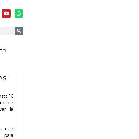
TO
S |
asta 16
eno de
var la
as que
l para