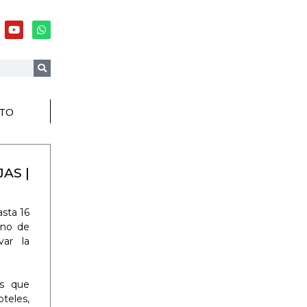
TO
AS |
asta 16
eno de
var la
as que
oteles,