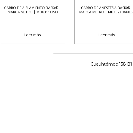
CARRO DE AISLAMIENTO BASIX® |
CARRO DE ANESTESIA BASIX® |
MARCA METRO | MBX3110ISO
MARCA METRO | MBX3210ANES
Leer más
Leer más
Cuauhtémoc 158 B1 C