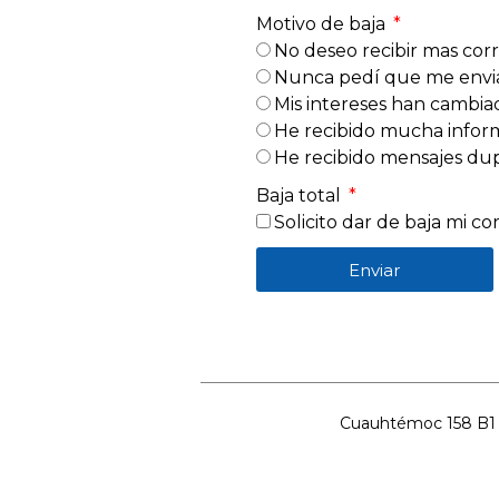
Motivo de baja
No deseo recibir mas corr
Nunca pedí que me envia
Mis intereses han cambia
He recibido mucha inform
He recibido mensajes dup
Baja total
Solicito dar de baja mi cor
Enviar
Cuauhtémoc 158 B1 C