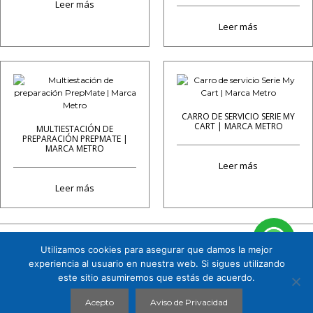
Leer más
Leer más
CARRO DE SERVICIO SERIE MY
CART | MARCA METRO
MULTIESTACIÓN DE
PREPARACIÓN PREPMATE |
MARCA METRO
Leer más
Leer más
Utilizamos cookies para asegurar que damos la mejor
Cuauhtémoc 158 B1 Col. Tizapán San Ángel, CP. 01090, Álvaro Obregón, Ciudad de
experiencia al usuario en nuestra web. Si sigues utilizando
México. Tel. 5591719151
este sitio asumiremos que estás de acuerdo.
CHROMOPHARMA © 2026 |
AVISO DE PRIVACIDAD
Acepto
Aviso de Privacidad