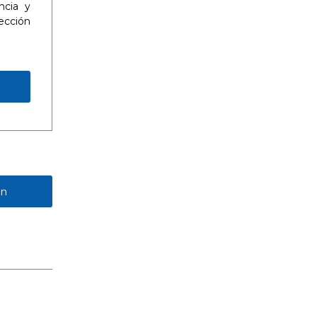
ncia y
ección
ón