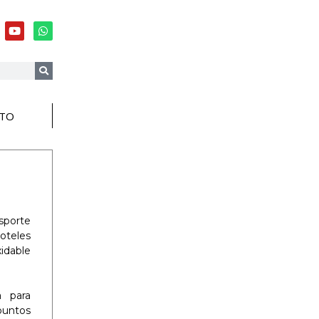
TO
sporte
hoteles
idable
a para
puntos