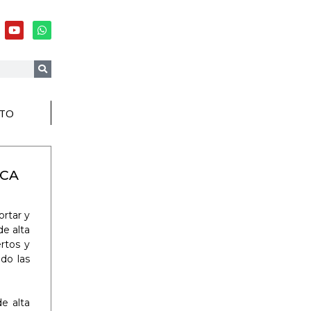
TO
RCA
ortar y
de alta
rtos y
do las
e alta