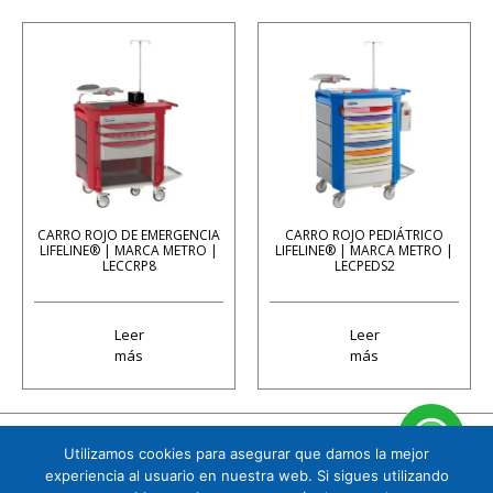
CARRO ROJO DE EMERGENCIA
CARRO ROJO PEDIÁTRICO
LIFELINE® | MARCA METRO |
LIFELINE® | MARCA METRO |
LECCRP8
LECPEDS2
Leer
Leer
más
más
Utilizamos cookies para asegurar que damos la mejor
Cuauhtémoc 158 B1 Col. Tizapán San Ángel, CP. 01090, Álvaro Obregón, Ciudad de
experiencia al usuario en nuestra web. Si sigues utilizando
México. Tel. 5591719151