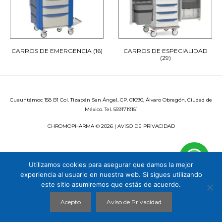
CARROS DE EMERGENCIA
(16)
CARROS DE ESPECIALIDAD
(29)
Cuauhtémoc 158 B1 Col. Tizapán San Ángel, CP. 01090, Álvaro Obregón, Ciudad de
México. Tel. 5591719151
CHROMOPHARMA © 2026 |
AVISO DE PRIVACIDAD
Utilizamos cookies para asegurar que damos la mejor
experiencia al usuario en nuestra web. Si sigues utilizando
este sitio asumiremos que estás de acuerdo.
Acepto
Aviso de Privacidad