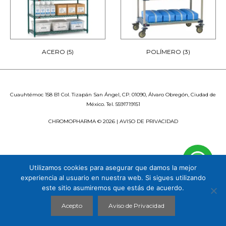
ACERO
(5)
POLÍMERO
(3)
Cuauhtémoc 158 B1 Col. Tizapán San Ángel, CP. 01090, Álvaro Obregón, Ciudad de
México. Tel. 5591719151
CHROMOPHARMA © 2026 |
AVISO DE PRIVACIDAD
Utilizamos cookies para asegurar que damos la mejor
experiencia al usuario en nuestra web. Si sigues utilizando
este sitio asumiremos que estás de acuerdo.
Acepto
Aviso de Privacidad