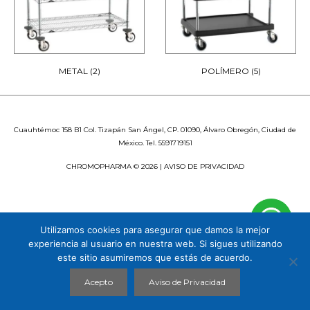
METAL
(2)
POLÍMERO
(5)
Cuauhtémoc 158 B1 Col. Tizapán San Ángel, CP. 01090, Álvaro Obregón, Ciudad de
México. Tel. 5591719151
CHROMOPHARMA © 2026 |
AVISO DE PRIVACIDAD
Utilizamos cookies para asegurar que damos la mejor
experiencia al usuario en nuestra web. Si sigues utilizando
este sitio asumiremos que estás de acuerdo.
Acepto
Aviso de Privacidad