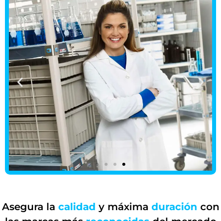
Asegura la
calidad
y máxima
duración
con